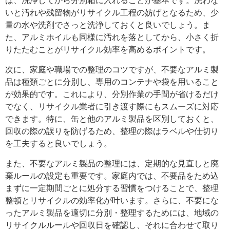
は、洗浄してから分別箱に入れることが基本です。洗わな
いと汚れや残留物がリサイクル工程の妨げとなるため、少
量の水や洗剤でさっと洗浄しておくと良いでしょう。ま
た、アルミホイルも同様に汚れを落としてから、小さく折
りたたむことがリサイクル効率を高めるポイントです。
次に、家庭や職場での整理のコツですが、不要なアルミ製
品は種類ごとに分別し、専用のコンテナや袋を用いること
が効果的です。これにより、分別作業の手間が省けるだけ
でなく、リサイクル業者に引き渡す際にもスムーズに対応
できます。特に、缶と他のアルミ製品を区別しておくと、
回収の際の誤りを防げるため、整理の際はラベルや仕切り
を工夫すると良いでしょう。
また、不要なアルミ製品の整理には、定期的な見直しと廃
棄ルールの設定も重要です。家庭内では、不要品をため込
まずに一定期間ごとに処分する習慣をつけることで、整理
整頓とリサイクルの効率化が叶います。さらに、不要にな
ったアルミ製品を適切に分別・整理するためには、地域の
リサイクルルールや回収日を確認し、それに合わせて取り